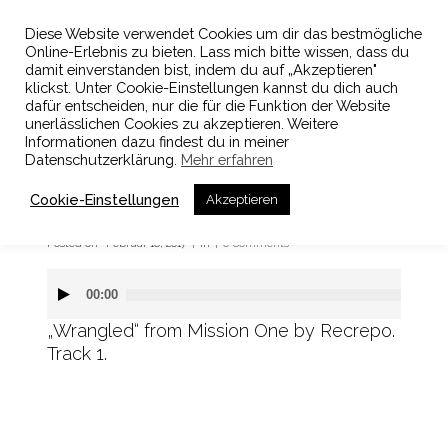
Diese Website verwendet Cookies um dir das bestmögliche
Online-Erlebnis zu bieten. Lass mich bitte wissen, dass du
damit einverstanden bist, indem du auf „Akzeptieren"
klickst. Unter Cookie-Einstellungen kannst du dich auch
dafür entscheiden, nur die für die Funktion der Website
unerlässlichen Cookies zu akzeptieren. Weitere
Informationen dazu findest du in meiner
Wrangled
Datenschutzerklärung.
Mehr erfahren
Wrangled
Cookie-Einstellungen
Akzeptieren
Audio
Posted on
Februar 16, 2017
in
0 Comments
Playe
00:00
„Wrangled“ from Mission One by Recrepo.
Track 1.